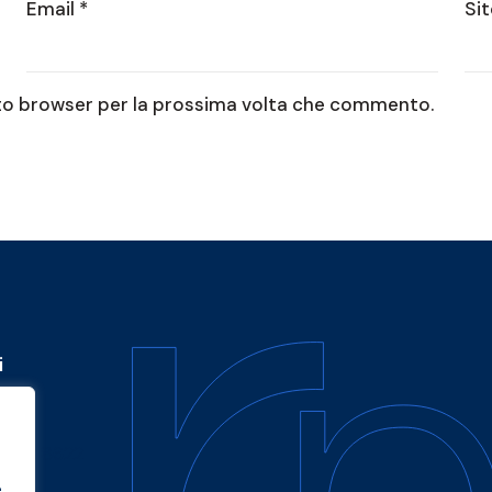
Email
*
Si
esto browser per la prossima volta che commento.
i
4802 8622
e