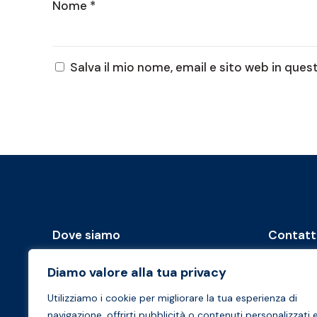
Nome
*
Salva il mio nome, email e sito web in qu
Dove siamo
Contatt
Diamo valore alla tua privacy
Rai e Partners
Telefono
Via Agostino Bertani, 6
+39 02 
Utilizziamo i cookie per migliorare la tua esperienza di
20154 Milano
navigazione, offrirti pubblicità o contenuti personalizzati 